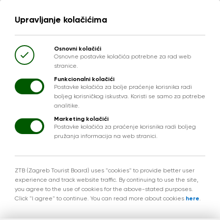
Upravljanje kolačićima
Osnovni kolačići
Osnovne postavke kolačića potrebne za rad web
stranice.
Funkcionalni kolačići
Postavke kolačića za bolje praćenje korisnika radi
boljeg korisničkog iskustva. Koristi se samo za potrebe
analitike.
Marketing kolačići
Postavke kolačića za praćenje korisnika radi boljeg
pružanja informacija na web stranici.
ZTB (Zagreb Tourist Board) uses "cookies" to provide better user
experience and track website traffic. By continuing to use the site,
you agree to the use of cookies for the above-stated purposes.
Click "I agree" to continue. You can read more about cookies
here
.