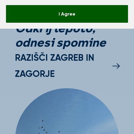
I Agree
Odkrij lepoto,
odnesi spomine
RAZIŠČI ZAGREB IN
ZAGORJE