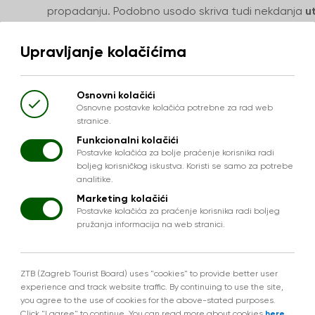
propadanju. Podobno usodo skriva tudi nekdanja
u
utrdbe pelje lepo urejen park, od Susedgrada pa s
Upravljanje kolačićima
lahek sprehod in obisk groba bojevnika iz 9. stoletja. 
Susedgrada sta tu tudi
Zelingrad
in
Medvedgrad
obiskovalce. Z Medvedgrada, ki je bil zgrajen v 13. s
Osnovni kolačići
ki mu je vladalo več kot 150 gospodarjev, je najlepš
Osnovne postavke kolačića potrebne za rad web
stranice.
Center za obiskovalce. Izletnikom je všeč ta lokacija
Funkcionalni kolačići
okoliških pohodniških poteh ter pogostih dogodkih
Postavke kolačića za bolje praćenje korisnika radi
boljeg korisničkog iskustva. Koristi se samo za potrebe
nepremagljivem Medvedgradu, vendar tudi življenjski
analitike.
Kulmerovi dvori
, arhitekturni kompleks pod Sljemeno
Marketing kolačići
Zagrebu. Je v zasebni lasti in obiski niso dovoljeni.
Postavke kolačića za praćenje korisnika radi boljeg
pružanja informacija na web stranici.
ZTB (Zagreb Tourist Board) uses "cookies" to provide better user
experience and track website traffic. By continuing to use the site,
you agree to the use of cookies for the above-stated purposes.
Click "I agree" to continue. You can read more about cookies
here
.