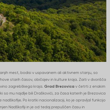
anjih mest, bodisi v uspavanem ali aktivnem stanju, so
uhove starih časov, običajev in kulture kraja. Zaiti v dvorišča
ovino zagrebškega kraja.
Grad Brezovica
v četrti z enakim
iki so mu najdlje bili Draškovići, za časa katerih je Brezovica
adškofije. Po kratki nacionalizaciji, ko je opravljal funkcijo
vrnjen Nadškofiji in je od tedaj prepuščen času in