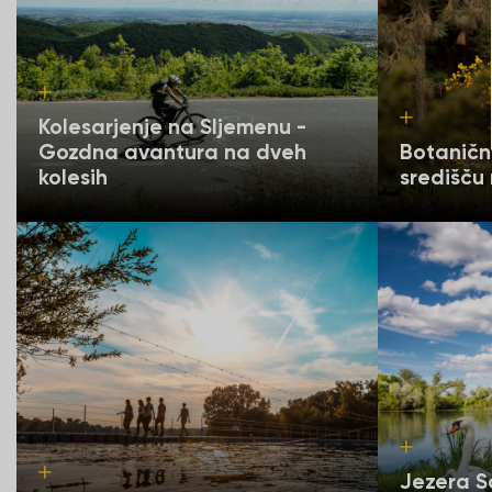
Kolesarjenje na Sljemenu -
Gozdna avantura na dveh
Botanični 
kolesih
središču
Jezera Sa