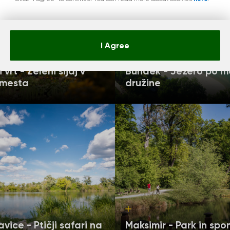
I Agree
vrt - Zeleni sijaj v
Bundek - Jezero po m
 mesta
družine
vice - Ptičji safari na
Maksimir - Park in spo