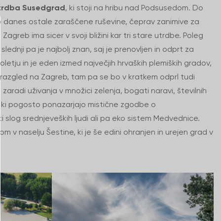
trdba Susedgrad
, ki stoji na hribu nad Podsusedom. Do
o danes ostale zaraščene ruševine, čeprav zanimive za
Zagreb ima sicer v svoji bližini kar tri stare utrdbe. Poleg
, slednji pa je najbolj znan, saj je prenovljen in odprt za
toletju in je eden izmed največjih hrvaških plemiških gradov,
i razgled na Zagreb, tam pa se bo v kratkem odprl tudi
 zaradi uživanja v množici zelenja, bogati naravi, številnih
, ki pogosto ponazarjajo mistične zgodbe o
 slog srednjeveških ljudi ali pa eko sistem Medvednice.
m v naselju Šestine, ki je še edini ohranjen in urejen grad v