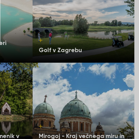
eri
Golf v Zagrebu
menik v
Mirogoj - Kraj večnega miru in