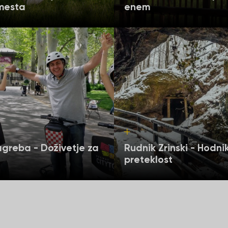
mesta
enem
greba - Doživetje za
Rudnik Zrinski - Hodni
preteklost