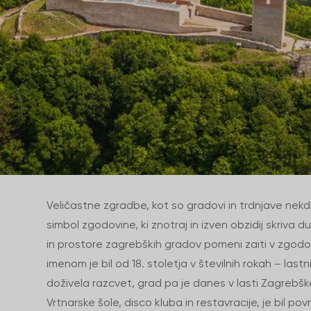
Veličastne zgradbe, kot so gradovi in trdnjave nekd
simbol zgodovine, ki znotraj in izven obzidij skriva d
in prostore zagrebških gradov pomeni zaiti v zgod
imenom je bil od 18. stoletja v številnih rokah – lastn
doživela razcvet, grad pa je danes v lasti Zagrebške n
Vrtnarske šole, disco kluba in restavracije, je bil po