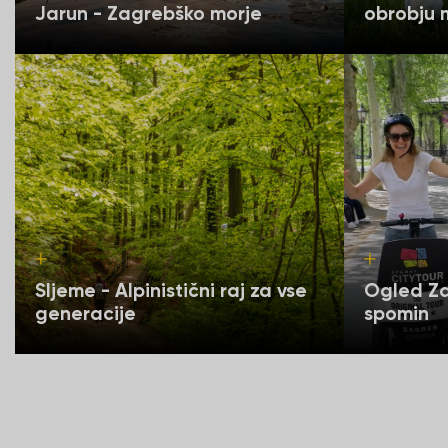
Jarun - Zagrebško morje
obrobju 
Sljeme - Alpinistični raj za vse
Ogled Za
generacije
spomin