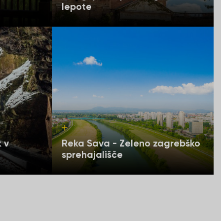
lepote
k v
Reka Sava - Zeleno zagrebško
sprehajališče