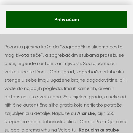
Zagrebačkim
Prihvaćam
stubama
Poznata pjesma kaže da ''zagrebačkim ulicama cesta
mog života teče'', a zagrebačkim stubama protežu se
priče, legende i ostale zanimljivosti. Spajajući male i
velike ulice te Donji i Gornji grad, zagrebačke stube iliti
štenge u sebe imaju ugažene brojne dogodovštine, ali i
vode do najboljih pogleda. Ima ih kamenih, drvenih i
betonskih, i to sveukupno 95 u cijelom gradu, a neke od
njih čine autentične slike grada koje nerijetko potraže
zaljubljenici u detalje. Najduže su
Alanske
, čijih 555
stepenica spaja Jahorinsku ulicu i Gornje Prekrižje, a ime
su dobile prema vrhu na Velebitu.
Kapucinske stube