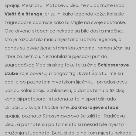
spajaju Mesničku i Matoševu ulicu te su poznate i kao
Vještičje štenge
jer su ih, kako legenda kaže, koristile
zagrebačke coprnice kako bi stigle na svoje sastanke.
Ove drvene stepenice nekada su bile dosta mračne,
što je razbuktalo mašu mještana i razvilo legende, a
danas su osvijetljene starim lanternama i romantičan su
izbor za šetnicu. Nezaobilazni pješački put do
zagrebačkog Medicinskog fakulteta čine
Schlosserove
stube
koje povezuju Langov trg i kvart Šalatu. Ime su
dobile po poznatom hrvatskom liječniku i prirodoslovcu
Josipu Kalasanciju Schlosseru, a danas brinu o fizičkoj
kondiciji profesora i studenata te ih sportaši rado
uključuju u svoje trkačke rute.
Zakmardijeve stube
spajaju poznato Strossmayerovo šetalište i Radićevu
ulicu, a poznate su po tome što su nekad bile mjesto
druženja studenata. Budući da je na tom mjestu nekada