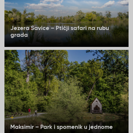
Jezera Savice – Ptičji safari na rubu
grada
Maksimir – Park i spomenik u jednome