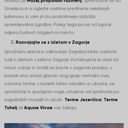
obiskati je
Muzej propadlih razmerij
. Sprehodite se do
Gradeca in si oglejte osebne predmete nekdanjih
ljubimcev, ki vam jih bo podrobneje razložila
spremljevalna zgodba. Poleg tega pa se od zgoraj
odpira čudovit razgled na mesto.
Razvajajte se z izletom v Zagorje
Sproščeni vikend in odkrivanje Zagreba lahko začinite
tudi z izletom v zeleno Zagorje. Potrebujete le okoli 40
minut vožnje in znašli se boste v zagorski pravljici, v
katerih eno izmed glavnih vlog igrajo termalni izviri,
oziroma terme, v katerih lahko nekoliko ur uživate, se
sproščate in spočijete noge, utrujene od sprehoda po
zagrebških muzejih in ulicah.
Terme Jezerčica
,
Terme
Tuhelj
ali
Aquae Vivae
vas čakajo.