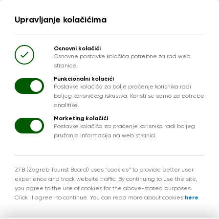
Upravljanje kolačićima
Osnovni kolačići
Osnovne postavke kolačića potrebne za rad web
stranice.
Funkcionalni kolačići
Postavke kolačića za bolje praćenje korisnika radi
boljeg korisničkog iskustva. Koristi se samo za potrebe
analitike.
Marketing kolačići
Postavke kolačića za praćenje korisnika radi boljeg
pružanja informacija na web stranici.
ZTB (Zagreb Tourist Board) uses "cookies" to provide better user
experience and track website traffic. By continuing to use the site,
you agree to the use of cookies for the above-stated purposes.
Click "I agree" to continue. You can read more about cookies
here
.