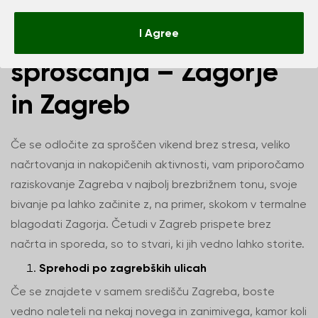
Tri dni zanimivosti in
I Agree
sproščanja – Zagorje
in Zagreb
Če se odločite za sproščen vikend brez stresa, veliko
načrtovanja in nakopičenih aktivnosti, vam priporočamo
raziskovanje Zagreba v najbolj brezbrižnem tonu, svoje
bivanje pa lahko začinite z, na primer, skokom v termalne
blagodati Zagorja. Četudi v Zagreb prispete brez
načrta in sporeda, so to stvari, ki jih vedno lahko storite.
Sprehodi po zagrebških ulicah
Če se znajdete v samem središču Zagreba, boste
vedno naleteli na nekaj novega in zanimivega, kamor koli