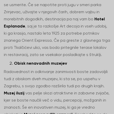
se usmerite. Če se napotite proti jugu v smeri parka
Zrinjevac, uživajte v njegovih čarih, dobrem vajbu in
morebitnih dogodkih, destinacija pa naj vam bo
Hotel
Esplanade
, saj je to razkošje Art decoja in vseh udobij,
ki ga krasijo, nastalo leta 1925 za potrebe potnikov
znanega Orient Expressa. Če pa greste z glavnega trga
proti Tkalčićevi ulici, vas bodo pritegnile terase lokalov
in restavracij, zato se vsekakor posladkajte s štruklji.
Obisk nenavadnih muzejev
Radovednost in odkrivanje zanimivosti boste zadovoljili
tudi z obiskom dveh muzejev, ki sta se, po uspehu v
Zagrebu, s svojo zgodbo razširila tudi po drugih krajih.
Muzej iluzij
vas pelje skozi atraktivne in zabavne zvijače,
kjer se boste naučili več o vidu, percepciji, možganih in
znanosti. Še en inovativen muzej, ki ga je vredno