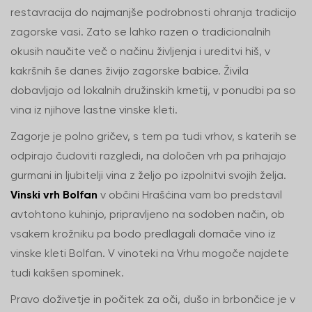
restavracija do najmanjše podrobnosti ohranja tradicijo
zagorske vasi. Zato se lahko razen o tradicionalnih
okusih naučite več o načinu življenja i ureditvi hiš, v
kakršnih še danes živijo zagorske babice. Živila
dobavljajo od lokalnih družinskih kmetij, v ponudbi pa so
vina iz njihove lastne vinske kleti.
Zagorje je polno gričev, s tem pa tudi vrhov, s katerih se
odpirajo čudoviti razgledi, na določen vrh pa prihajajo
gurmani in ljubitelji vina z željo po izpolnitvi svojih želja.
Vinski vrh Bolfan
v občini Hrašćina vam bo predstavil
avtohtono kuhinjo, pripravljeno na sodoben način, ob
vsakem krožniku pa bodo predlagali domače vino iz
vinske kleti Bolfan. V vinoteki na Vrhu mogoče najdete
tudi kakšen spominek.
Pravo doživetje in počitek za oči, dušo in brbončice je v