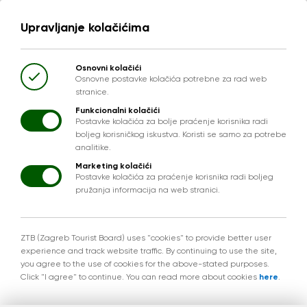
Upravljanje kolačićima
Osnovni kolačići
Osnovne postavke kolačića potrebne za rad web
stranice.
Funkcionalni kolačići
Postavke kolačića za bolje praćenje korisnika radi
boljeg korisničkog iskustva. Koristi se samo za potrebe
analitike.
Marketing kolačići
Postavke kolačića za praćenje korisnika radi boljeg
pružanja informacija na web stranici.
ZTB (Zagreb Tourist Board) uses "cookies" to provide better user
experience and track website traffic. By continuing to use the site,
you agree to the use of cookies for the above-stated purposes.
Click "I agree" to continue. You can read more about cookies
here
.