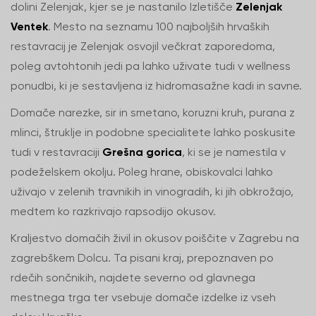
dolini Zelenjak, kjer se je nastanilo Izletišče
Zelenjak
Ventek
. Mesto na seznamu 100 najboljših hrvaških
restavracij je Zelenjak osvojil večkrat zaporedoma,
poleg avtohtonih jedi pa lahko uživate tudi v wellness
ponudbi, ki je sestavljena iz hidromasažne kadi in savne.
Domače narezke, sir in smetano, koruzni kruh, purana z
mlinci, štruklje in podobne specialitete lahko poskusite
tudi v restavraciji
Grešna gorica
, ki se je namestila v
podeželskem okolju. Poleg hrane, obiskovalci lahko
uživajo v zelenih travnikih in vinogradih, ki jih obkrožajo,
medtem ko razkrivajo rapsodijo okusov.
Kraljestvo domačih živil in okusov poiščite v Zagrebu na
zagrebškem Dolcu. Ta pisani kraj, prepoznaven po
rdečih sončnikih, najdete severno od glavnega
mestnega trga ter vsebuje domače izdelke iz vseh