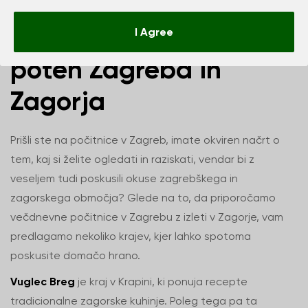
Po gastronomskih
I Agree
poteh Zagreba in
Zagorja
Prišli ste na počitnice v Zagreb, imate okviren načrt o
tem, kaj si želite ogledati in raziskati, vendar bi z
veseljem tudi poskusili okuse zagrebškega in
zagorskega območja? Glede na to, da priporočamo
večdnevne počitnice v Zagrebu z izleti v Zagorje, vam
predlagamo nekoliko krajev, kjer lahko spotoma
poskusite domačo hrano.
Vuglec Breg
je kraj v Krapini, ki ponuja recepte
tradicionalne zagorske kuhinje. Poleg tega pa ta