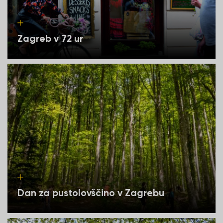
Zagreb v 72 ur
Dan za pustolovščino v Zagrebu