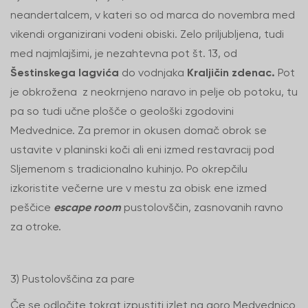
neandertalcem, v kateri so od marca do novembra med
vikendi organizirani vodeni obiski. Zelo priljubljena, tudi
med najmlajšimi, je nezahtevna pot št. 13, od
Šestinskega lagvića
do vodnjaka
Kraljičin zdenac.
Pot
je obkrožena z neokrnjeno naravo in pelje ob potoku, tu
pa so tudi učne plošče o geološki zgodovini
Medvednice. Za premor in okusen domač obrok se
ustavite v planinski koči ali eni izmed restavracij pod
Sljemenom s tradicionalno kuhinjo. Po okrepčilu
izkoristite večerne ure v mestu za obisk ene izmed
peščice
escape room
pustolovščin, zasnovanih ravno
za otroke.
3) Pustolovščina za pare
Če se odločite tokrat izpustiti izlet na goro Medvednico