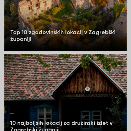
Top 10 zgodovinskih lokacij v Zagrebški
županiji
10 najboljših lokacij za družinski izlet v
Zagrebški županiji