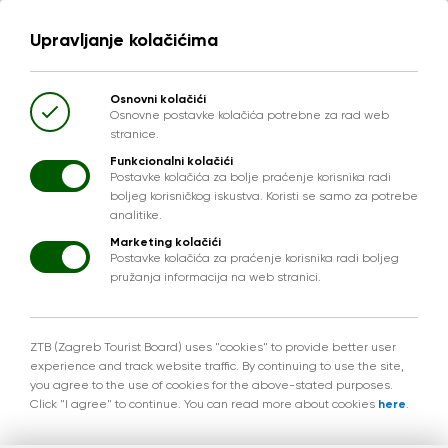
Upravljanje kolačićima
Osnovni kolačići
Osnovne postavke kolačića potrebne za rad web
stranice.
Funkcionalni kolačići
Postavke kolačića za bolje praćenje korisnika radi
boljeg korisničkog iskustva. Koristi se samo za potrebe
analitike.
Marketing kolačići
Postavke kolačića za praćenje korisnika radi boljeg
pružanja informacija na web stranici.
ZTB (Zagreb Tourist Board) uses "cookies" to provide better user
experience and track website traffic. By continuing to use the site,
you agree to the use of cookies for the above-stated purposes.
Click "I agree" to continue. You can read more about cookies
here
.