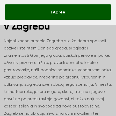
Dan za pustolovščino
I Agree
v Zagrebu
Najbolj znane predele Zagreba ste že dobro spoznali –
doživeli ste ritem Donjega grada, si ogledali
znamenitosti Gornjega grada, obiskali perivoje in parke,
uživali v prizorih s tržnic, preverili ponudbo lokalne
gastronomije, našli popolne spominke. Vendar vam nekaj
vzbuja preglavice, hrepenite po gibanju, vzburjenjih in
odkrivanju Zagreba izven običajnega scenarija. V mestu,
ki ima tudi reko, jezera in goro, skoraj tretjino njegove
površine pa predstavljajo gozdovi, ni težko najti svoj
košček zelenila in svobode za nove pustolovščine.
Zagreb se na obrobju zliva z naravnim okoljem ter