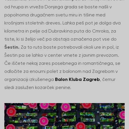
od hrupa in vrveža Donjega grada se boste našli v
popolnoma drugačnem svetu miru in tišine med
krošnjami stoletnih dreves. Lahka peš pot je dolga dva
kilometra in pelje od Dubravkina puta do Cmroka, za
tiste, ki si želijo več pa obstaja označena pot vse do
Šestin.
Za to ruto boste potrebovali okoli ure in pol, iz
Šestin pa se lahko v center vrnete z javnim prevozom.
Če iščete nekaj zares posebnega in romantičnega, se
odločite za enourni polet z balonom nad Zagrebom v
organizaciji izkušenega
Balon Kluba Zagreb
, čemur
sledi zaslužen kozarček penine.