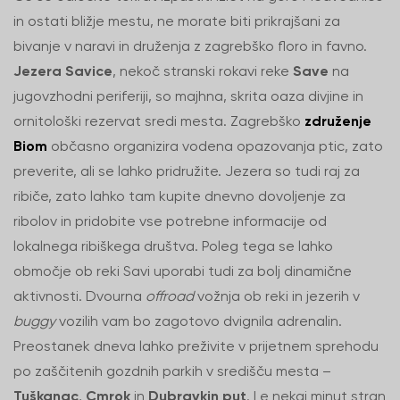
in ostati bližje mestu, ne morate biti prikrajšani za
bivanje v naravi in druženja z zagrebško floro in favno.
Jezera Savice
, nekoč stranski rokavi reke
Save
na
jugovzhodni periferiji, so majhna, skrita oaza divjine in
ornitološki rezervat sredi mesta. Zagrebško
združenje
Biom
občasno organizira vodena opazovanja ptic, zato
preverite, ali se lahko pridružite. Jezera so tudi raj za
ribiče, zato lahko tam kupite dnevno dovoljenje za
ribolov in pridobite vse potrebne informacije od
lokalnega ribiškega društva. Poleg tega se lahko
območje ob reki Savi uporabi tudi za bolj dinamične
aktivnosti. Dvourna
offroad
vožnja ob reki in jezerih v
buggy
vozilih vam bo zagotovo dvignila adrenalin.
Preostanek dneva lahko preživite v prijetnem sprehodu
po zaščitenih gozdnih parkih v središču mesta –
Tuškanac
,
Cmrok
in
Dubravkin put
. Le nekaj minut stran