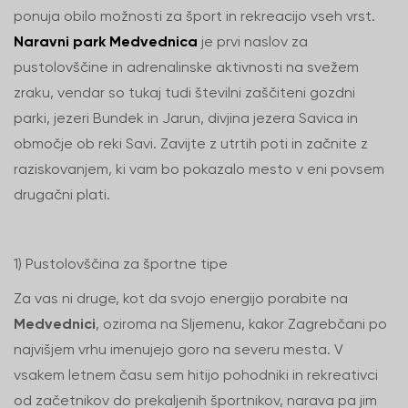
ponuja obilo možnosti za šport in rekreacijo vseh vrst.
Naravni park Medvednica
je prvi naslov za
pustolovščine in adrenalinske aktivnosti na svežem
zraku, vendar so tukaj tudi številni zaščiteni gozdni
parki, jezeri Bundek in Jarun, divjina jezera Savica in
območje ob reki Savi. Zavijte z utrtih poti in začnite z
raziskovanjem, ki vam bo pokazalo mesto v eni povsem
drugačni plati.
1) Pustolovščina za športne tipe
Za vas ni druge, kot da svojo energijo porabite na
Medvednici
, oziroma na Sljemenu, kakor Zagrebčani po
najvišjem vrhu imenujejo goro na severu mesta. V
vsakem letnem času sem hitijo pohodniki in rekreativci
od začetnikov do prekaljenih športnikov, narava pa jim