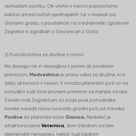
domačem zavitku. Ob vrnitvi v mesto priporočamo
kakšno izmed nočnih sprehajalnih tur v maskah po
Gornjem gradu, s poudarkom na srednjeveški zgodovini
Zagreba in zgodbah o čarovnicah z Griča.
2) Pustolovščina za družine z otroci
Na dosegu rok in dosegljiva z javnim ali zasebnim
prevozom,
Medvednica
je prava vaba za družine, ki si
želijo aktivnosti v naravi. V množici planinskih poti so na
ponudbo tudi tiste povsem primerne za manjše otroke.
Številni mali Zagrebčani so svoje prve pohodniške
korake naredili ravno na kratki gozdni poti od travnika
Ponikve
do planinske koče
Glavica.
Nedaleč je
atraktivna jama
Veternica
, dom številnim vrstam
sljemenskih netopirjev, nekoč tudi lokalnim