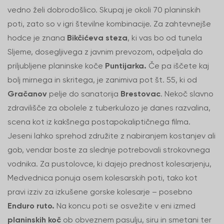
vedno želi dobrodošlico. Skupaj je okoli 70 planinskih
poti, zato so v igri številne kombinacije. Za zahtevnejše
hodce je znana
Bikčićeva steza
, ki vas bo od tunela
Sljeme, dosegljivega z javnim prevozom, odpeljala do
priljubljene planinske koče
Puntijarka.
Če pa iščete kaj
bolj mirnega in skritega, je zanimiva pot št. 55, ki od
Gračanov
pelje do sanatorija
Brestovac
. Nekoč slavno
zdravilišče za obolele z tuberkulozo je danes razvalina,
scena kot iz kakšnega postapokaliptičnega filma.
Jeseni lahko sprehod združite z nabiranjem kostanjev ali
gob, vendar boste za slednje potrebovali strokovnega
vodnika. Za pustolovce, ki dajejo prednost kolesarjenju,
Medvednica ponuja osem kolesarskih poti, tako kot
pravi izziv za izkušene gorske kolesarje – posebno
Enduro ruto.
Na koncu poti se osvežite v eni izmed
planinskih koč
ob obveznem pasulju, siru in smetani ter