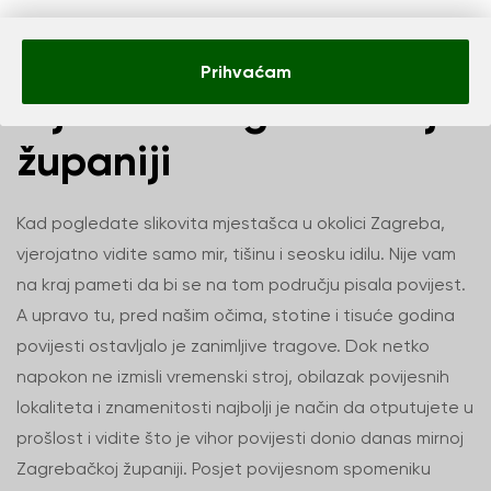
Top 10 povijesnih
Prihvaćam
mjesta u Zagrebačkoj
županiji
Kad pogledate slikovita mjestašca u okolici Zagreba,
vjerojatno vidite samo mir, tišinu i seosku idilu. Nije vam
na kraj pameti da bi se na tom području pisala povijest.
A upravo tu, pred našim očima, stotine i tisuće godina
povijesti ostavljalo je zanimljive tragove. Dok netko
napokon ne izmisli vremenski stroj, obilazak povijesnih
lokaliteta i znamenitosti najbolji je način da otputujete u
prošlost i vidite što je vihor povijesti donio danas mirnoj
Zagrebačkoj županiji. Posjet povijesnom spomeniku