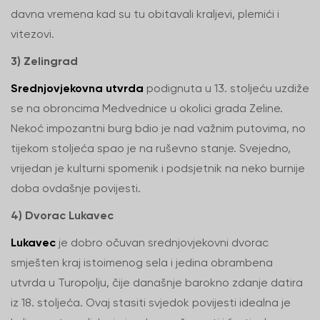
davna vremena kad su tu obitavali kraljevi, plemići i
vitezovi.
3) Zelingrad
Srednjovjekovna utvrda
podignuta u 13. stoljeću uzdiže
se na obroncima Medvednice u okolici grada Zeline.
Nekoć impozantni burg bdio je nad važnim putovima, no
tijekom stoljeća spao je na ruševno stanje. Svejedno,
vrijedan je kulturni spomenik i podsjetnik na neko burnije
doba ovdašnje povijesti.
4) Dvorac Lukavec
Lukavec
je dobro očuvan srednjovjekovni dvorac
smješten kraj istoimenog sela i jedina obrambena
utvrda u Turopolju, čije današnje barokno zdanje datira
iz 18. stoljeća. Ovaj stasiti svjedok povijesti idealna je