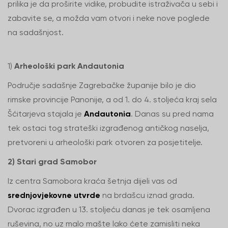
prilika je da proširite vidike, probudite istraživača u sebi i
zabavite se, a možda vam otvori i neke nove poglede
na sadašnjost.
1)
Arheološki park Andautonia
Područje sadašnje Zagrebačke županije bilo je dio
rimske provincije Panonije, a od 1. do 4. stoljeća kraj sela
Šćitarjeva stajala je
Andautonia
. Danas su pred nama
tek ostaci tog strateški izgrađenog antičkog naselja,
pretvoreni u arheološki park otvoren za posjetitelje.
2) Stari grad Samobor
Iz centra Samobora kraća šetnja dijeli vas od
srednjovjekovne utvrde
na brdašcu iznad grada.
Dvorac izgrađen u 13. stoljeću danas je tek osamljena
ruševina, no uz malo mašte lako ćete zamisliti neka