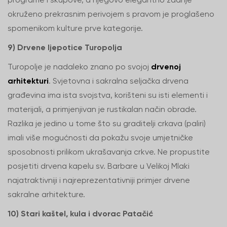
okruženo prekrasnim perivojem s pravom je proglašeno
spomenikom kulture prve kategorije.
9) Drvene ljepotice Turopolja
Turopolje je nadaleko znano po svojoj
drvenoj
arhitekturi
. Svjetovna i sakralna seljačka drvena
građevina ima ista svojstva, korišteni su isti elementi i
materijali, a primjenjivan je rustikalan način obrade.
Razlika je jedino u tome što su graditelji crkava (paliri)
imali više mogućnosti da pokažu svoje umjetničke
sposobnosti prilikom ukrašavanja crkve. Ne propustite
posjetiti drvena kapelu sv. Barbare u Velikoj Mlaki
najatraktivniji i najreprezentativniji primjer drvene
sakralne arhitekture.
10)
Stari kaštel, kula i dvorac Patačić