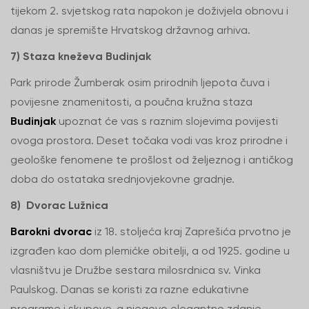
tijekom 2. svjetskog rata napokon je doživjela obnovu i
danas je spremište Hrvatskog državnog arhiva.
7) Staza kneževa Budinjak
Park prirode Žumberak osim prirodnih ljepota čuva i
povijesne znamenitosti, a poučna kružna staza
Budinjak
upoznat će vas s raznim slojevima povijesti
ovoga prostora. Deset točaka vodi vas kroz prirodne i
geološke fenomene te prošlost od željeznog i antičkog
doba do ostataka srednjovjekovne gradnje.
8) Dvorac Lužnica
Barokni dvorac
iz 18. stoljeća kraj Zaprešića prvotno je
izgrađen kao dom plemićke obitelji, a od 1925. godine u
vlasništvu je Družbe sestara milosrdnica sv. Vinka
Paulskog. Danas se koristi za razne edukativne
programe i skupove, a njegovo elegantno zdanje