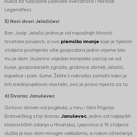
kulisa za turpoljske jurjevske svečanosti i festival
Legendfest.
5) Novi dvori Jelačićevi
Ban Josip Jelačić jedna je od najvažnijih ličnosti
hrvatske povijesti, a ovo
plemićko imanje
koje je tijekom
stoljeća promijenilo više gospodara jedno vrijeme bilo
mu je dom. Izuzetno vrijedan kompleks sastoji se od
kurije, gospodarskih zgrada, grobnice obitelji Jelačić,
kapelice i park-šume. Želite li nakratko zamisliti kako je
biti srednjovjekovni vlastelin, ovo je pravo mjesto za to.
6) Dvorac Januševec
Gotovo skriven od pogleda, u miru i tišini Prigorja
Brdovečkog stoji dvorac
Januševec
, jedno od najljepših
klasicističkih zdanja u Hrvatskoj. Ljepotica iz 19. stoljeća
služila je kao dom mnogim velikašima, a nakon oštećenja