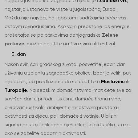
najljepši javni park u Zagrebu. U njemu je i
Zoološki vrt
,
najstarija ustanova te vrste u jugoistočnoj Europi.
Možda nije najveći, no ljepotom i sadržajima neće vas
ostaviti ravnodušnima. Ako vam preostane još energije,
prošetajte se po parkovima donjogradske
Zelene
potkove
, možda naletite na živu svirku ili festival.
dan
Nakon svih čari gradskog života, posvetite jedan dan
uživanju u zelenilu zagrebačke okolice. Izbor je velik, put
nije dalek, pa predlažemo da se uputite u
Moslavinu
ili
Turopolje
. Na seoskim domaćinstvima imat ćete sve za
savršen dan u prirodi – ukusnu domaću hranu i vino,
predivan rustikalni ambijent s mnoštvom prostora i
aktivnosti za djecu, pa i domaće životinje. U blizini
sigurno postoji i prikladna pješačka ili biciklistička staza
ako se zaželite dodatnih aktivnosti.