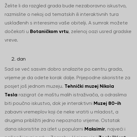
Želite li da razgled grada bude nezaboravno iskustvo,
razmislite o nekoj od tematskih ili interaktivnih tura
usklađenih s interesima vaše obitelji. A sumrak možete
dočekati u
Botaničkom vrtu
, zelenoj oazi usred gradske
vreve.
dan
Sad se već sasvim dobro snalazite po centru grada,
vrijeme je da odete korak dalje. Prijepodne iskoristite za
posjet još jednom muzeju.
Tehnički muzej Nikola
Tesla
razigrat će maštu malih istraživača, a odraslima
biti poučno iskustvo, dok je interaktivni
Muzej 80-ih
zabavni vremeplov koji će neke vratiti u mladost, a
drugima približiti jedno nepoznato vrijeme. Ostatak
dana iskoristite za izlet u popularni
Maksimir
, najveći i