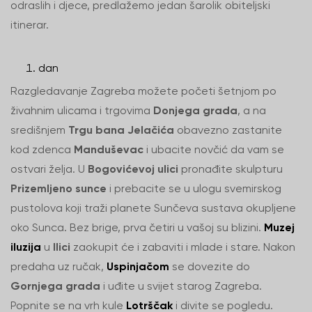
odraslih i djece, predlažemo jedan šarolik obiteljski
itinerar.
dan
Razgledavanje Zagreba možete početi šetnjom po
živahnim ulicama i trgovima
Donjega grada
, a na
središnjem
Trgu bana Jelačića
obavezno zastanite
kod zdenca
Manduševac
i ubacite novčić da vam se
ostvari želja. U
Bogovićevoj ulici
pronađite skulpturu
Prizemljeno sunce
i prebacite se u ulogu svemirskog
pustolova koji traži planete Sunčeva sustava okupljene
oko Sunca. Bez brige, prva četiri u vašoj su blizini.
Muzej
iluzija
u
Ilici
zaokupit će i zabaviti i mlade i stare. Nakon
predaha uz ručak,
Uspinjačom
se dovezite do
Gornjega grada
i uđite u svijet starog Zagreba.
Popnite se na vrh kule
Lotrščak
i divite se pogledu.