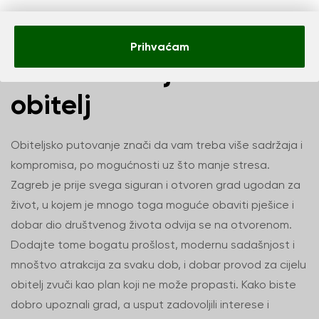
Tri dana Zagreba i
Prihvaćam
okolice za cijelu
obitelj
Obiteljsko putovanje znači da vam treba više sadržaja i
kompromisa, po mogućnosti uz što manje stresa.
Zagreb je prije svega siguran i otvoren grad ugodan za
život, u kojem je mnogo toga moguće obaviti pješice i
dobar dio društvenog života odvija se na otvorenom.
Dodajte tome bogatu prošlost, modernu sadašnjost i
mnoštvo atrakcija za svaku dob, i dobar provod za cijelu
obitelj zvuči kao plan koji ne može propasti. Kako biste
dobro upoznali grad, a usput zadovoljili interese i