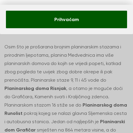
Planinarski domovi
Prihvaćam
Medvednice
Osim što je prošarana brojnim planinarskim stazama i
prirodnim ljepotama, planina Medvednica ima više
planinarskih domova do kojih se vrijedi popeti, katkad
zbog pogleda te uvijek zbog dobre okrepe ili pak
prenoćišta. Planinarske staze 9, 11 i 45 vode do
Planinarskog doma Risnjak
, a otamo je moguće doći
do Grafičara, Kamenih svati i Kraljičinog zdenca.
Planinarskom stazom 16 stiže se do
Planinarskog doma
Runolist
pokraj kojeg se nalazi glavna Sljemenska cesta
i autobusna stanica. Jedan od najljepših je
Planinarski
dom Grafičar
smješten na 864 metara visine, a do