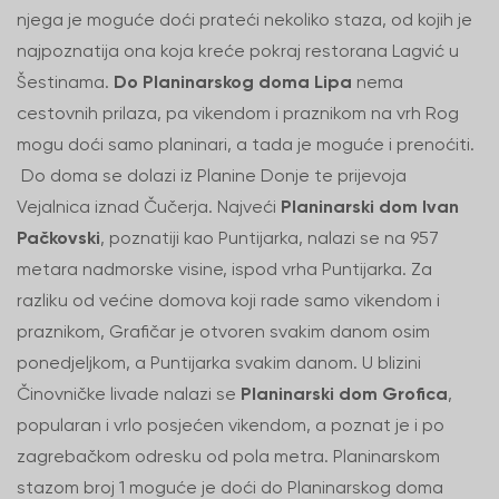
njega je moguće doći prateći nekoliko staza, od kojih je
najpoznatija ona koja kreće pokraj restorana Lagvić u
Šestinama.
Do Planinarskog doma Lipa
nema
cestovnih prilaza, pa vikendom i praznikom na vrh Rog
mogu doći samo planinari, a tada je moguće i prenoćiti.
Do doma se dolazi iz Planine Donje te prijevoja
Vejalnica iznad Čučerja. Najveći
Planinarski dom Ivan
Pačkovski
, poznatiji kao Puntijarka, nalazi se na 957
metara nadmorske visine, ispod vrha Puntijarka. Za
razliku od većine domova koji rade samo vikendom i
praznikom, Grafičar je otvoren svakim danom osim
ponedjeljkom, a Puntijarka svakim danom. U blizini
Činovničke livade nalazi se
Planinarski dom Grofica
,
popularan i vrlo posjećen vikendom, a poznat je i po
zagrebačkom odresku od pola metra. Planinarskom
stazom broj 1 moguće je doći do Planinarskog doma