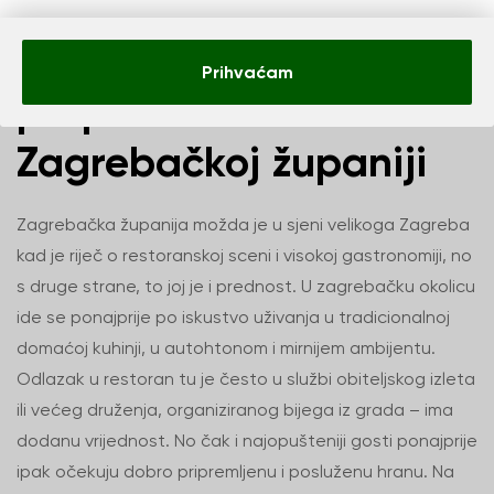
Koje restorane ne
Prihvaćam
propustiti u
Zagrebačkoj županiji
Zagrebačka županija možda je u sjeni velikoga Zagreba
kad je riječ o restoranskoj sceni i visokoj gastronomiji, no
s druge strane, to joj je i prednost. U zagrebačku okolicu
ide se ponajprije po iskustvo uživanja u tradicionalnoj
domaćoj kuhinji, u autohtonom i mirnijem ambijentu.
Odlazak u restoran tu je često u službi obiteljskog izleta
ili većeg druženja, organiziranog bijega iz grada – ima
dodanu vrijednost. No čak i najopušteniji gosti ponajprije
ipak očekuju dobro pripremljenu i posluženu hranu. Na