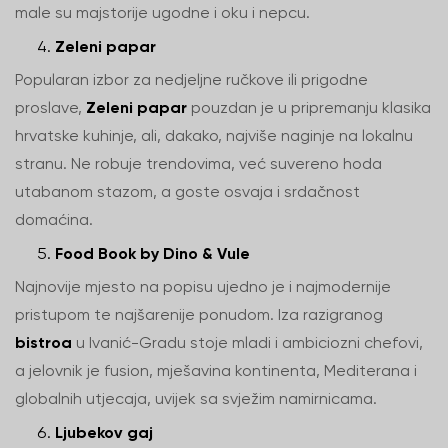
male su majstorije ugodne i oku i nepcu.
Zeleni papar
Popularan izbor za nedjeljne ručkove ili prigodne
proslave,
Zeleni papar
pouzdan je u pripremanju klasika
hrvatske kuhinje, ali, dakako, najviše naginje na lokalnu
stranu. Ne robuje trendovima, već suvereno hoda
utabanom stazom, a goste osvaja i srdačnost
domaćina.
Food Book by Dino & Vule
Najnovije mjesto na popisu ujedno je i najmodernije
pristupom te najšarenije ponudom. Iza razigranog
bistroa
u Ivanić-Gradu stoje mladi i ambiciozni chefovi,
a jelovnik je fusion, mješavina kontinenta, Mediterana i
globalnih utjecaja, uvijek sa svježim namirnicama.
Ljubekov gaj