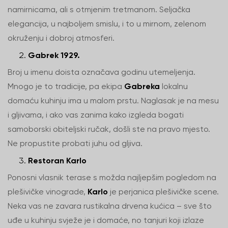
namirnicama, ali s otmjenim tretmanom. Seljačka
elegancija, u najboljem smislu, i to u mirnom, zelenom
okruženju i dobroj atmosferi.
Gabrek 1929.
Broj u imenu doista označava godinu utemeljenja.
Mnogo je to tradicije, pa ekipa
Gabreka
lokalnu
domaću kuhinju ima u malom prstu. Naglasak je na mesu
i gljivama, i ako vas zanima kako izgleda bogati
samoborski obiteljski ručak, došli ste na pravo mjesto.
Ne propustite probati juhu od gljiva.
Restoran Karlo
Ponosni vlasnik terase s možda najljepšim pogledom na
plešivičke vinograde,
Karlo
je perjanica plešivičke scene.
Neka vas ne zavara rustikalna drvena kućica – sve što
uđe u kuhinju svježe je i domaće, no tanjuri koji izlaze