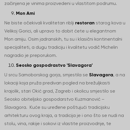
začinjena je vinima proizvedeni u vlastitom podrumu.
Mon Ami
Ne biste očekivali kvalitetan riblji
restoran
starog kova u
Velikoj Gorici, ali upravo to dobit ćete u elegantnom
Mon amiju. Osim jadranskih, tu su i klasični kontinentalni
specijaliteti, a dugu tradiciju i kvalitetu vodič Michelin
nagradio je preporukom.
Seosko gospodrastvo 'Slavagora'
U srcu Samoborskog gorja, smjestila se
Slavagora
, a na
lokaciji koja pruža predivan pogled na brežuljkasti
krajolik, stari Okić grad, Zagreb i okolicu smjestilo se
Seosko obiteljsko gospodarstvo Kuzmanović –
Slavagora. Kuće su uređene poštujući tradicijsku
arhitekturu ovog kraja, a tradicija je i ono što se nudi na
stolu, vina, rakije i sokovi iz vlastite proizvodnje, te