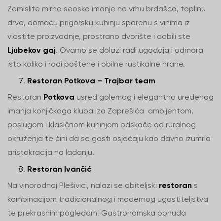
Zamislite mirno seosko imanje na vrhu brdašca, toplinu
drva, domaću prigorsku kuhinju sparenu s vinima iz
vlastite proizvodnje, prostrano dvorište i dobili ste
Ljubekov gaj
. Ovamo se dolazi radi ugođaja i odmora
isto koliko i radi poštene i obilne rustikalne hrane.
Restoran Potkova – Trajbar team
Restoran
Potkova
usred golemog i elegantno uređenog
imanja konjičkoga kluba iza Zaprešića ambijentom,
poslugom i klasičnom kuhinjom odskače od ruralnog
okruženja te čini da se gosti osjećaju kao davno izumrla
aristokracija na ladanju.
Restoran Ivančić
Na vinorodnoj Plešivici, nalazi se obiteljski
restoran
s
kombinacijom tradicionalnog i modernog ugostiteljstva
te prekrasnim pogledom. Gastronomska ponuda