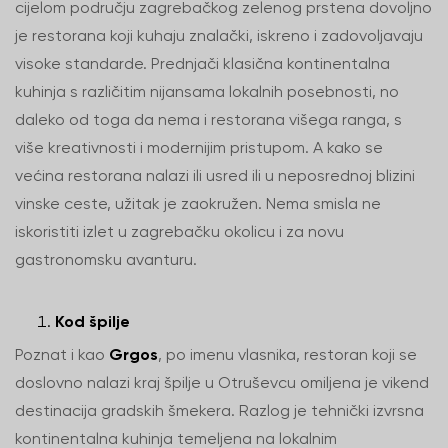
cijelom području zagrebačkog zelenog prstena dovoljno
je restorana koji kuhaju znalački, iskreno i zadovoljavaju
visoke standarde. Prednjači klasična kontinentalna
kuhinja s različitim nijansama lokalnih posebnosti, no
daleko od toga da nema i restorana višega ranga, s
više kreativnosti i modernijim pristupom. A kako se
većina restorana nalazi ili usred ili u neposrednoj blizini
vinske ceste, užitak je zaokružen. Nema smisla ne
iskoristiti izlet u zagrebačku okolicu i za novu
gastronomsku avanturu.
Kod špilje
Poznat i kao
Grgos
, po imenu vlasnika, restoran koji se
doslovno nalazi kraj špilje u Otruševcu omiljena je vikend
destinacija gradskih šmekera. Razlog je tehnički izvrsna
kontinentalna kuhinja temeljena na lokalnim