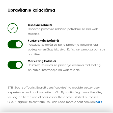
Upravljanje kolačićima
Osnovni kolačići
Osnovne postavke kolačića potrebne za rad web
stranice.
Funkcionalni kolačići
Postavke kolačića za bolje praćenje korisnika radi
boljeg korisničkog iskustva. Koristi se samo za potrebe
analitike.
Marketing kolačići
Postavke kolačića za praćenje korisnika radi boljeg
pružanja informacija na web stranici.
ZTB (Zagreb Tourist Board) uses "cookies" to provide better user
experience and track website traffic. By continuing to use the site,
you agree to the use of cookies for the above-stated purposes.
Click "I agree" to continue. You can read more about cookies
here
.